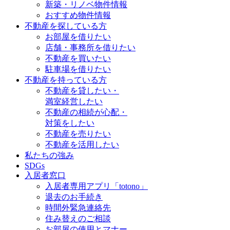
新築・リノベ物件情報
おすすめ物件情報
不動産を探している方
お部屋を借りたい
店舗・事務所を借りたい
不動産を買いたい
駐車場を借りたい
不動産を持っている方
不動産を貸したい・
満室経営したい
不動産の相続が心配・
対策をしたい
不動産を売りたい
不動産を活用したい
私たちの強み
SDGs
入居者窓口
入居者専用アプリ「totono」
退去のお手続き
時間外緊急連絡先
住み替えのご相談
お部屋の使用とマナー