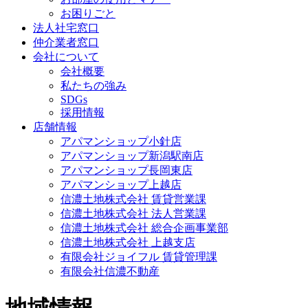
お困りごと
法人社宅窓口
仲介業者窓口
会社について
会社概要
私たちの強み
SDGs
採用情報
店舗情報
アパマンショップ小針店
アパマンショップ新潟駅南店
アパマンショップ長岡東店
アパマンショップ上越店
信濃土地株式会社 賃貸営業課
信濃土地株式会社 法人営業課
信濃土地株式会社 総合企画事業部
信濃土地株式会社 上越支店
有限会社ジョイフル 賃貸管理課
有限会社信濃不動産