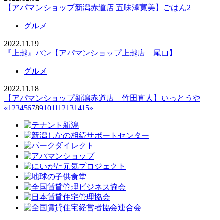
【アパマンショップ新潟赤道店 五味澤寛美】ごはん2
グルメ
2022.11.19
『上越』パン【アパマンショップ上越店 尾山】
グルメ
2022.11.18
【アパマンショップ新潟赤道店 竹田直人】いっとうや
«
1
2
3
4
5
6
7
8
9
10
11
12
13
14
15
»