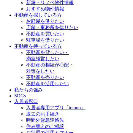
新築・リノベ物件情報
おすすめ物件情報
不動産を探している方
お部屋を借りたい
店舗・事務所を借りたい
不動産を買いたい
駐車場を借りたい
不動産を持っている方
不動産を貸したい・
満室経営したい
不動産の相続が心配・
対策をしたい
不動産を売りたい
不動産を活用したい
私たちの強み
SDGs
入居者窓口
入居者専用アプリ「totono」
退去のお手続き
時間外緊急連絡先
住み替えのご相談
お部屋の使用とマナー