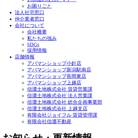
お困りごと
法人社宅窓口
仲介業者窓口
会社について
会社概要
私たちの強み
SDGs
採用情報
店舗情報
アパマンショップ小針店
アパマンショップ新潟駅南店
アパマンショップ長岡東店
アパマンショップ上越店
信濃土地株式会社 賃貸営業課
信濃土地株式会社 法人営業課
信濃土地株式会社 総合企画事業部
信濃土地株式会社 上越支店
有限会社ジョイフル 賃貸管理課
有限会社信濃不動産