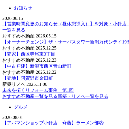
お知らせ
2026.06.15
【営業時間変更のお知らせ（昼休憩導入）】※対象：小針店
一覧を見る
おすすめ不動産
2026.05.15
【オーナーチェンジ】ザ・サーパスタワー新潟万代シテイ19
おすすめ不動産
2025.12.25
【売家】西区寺尾東3丁目
おすすめ不動産
2025.12.23
【中古戸建】新潟市西区青山新町
おすすめ不動産
2025.12.22
【売地】阿賀野市金田町
新築リノベ
2025.11.06
未来を拓くリフォーム事例 第1回
おすすめ不動産
一覧を見る
新築・リノベ
一覧を見る
グルメ
2026.08.01
【アパマンショップ小針店 斉藤】ラーメン部③