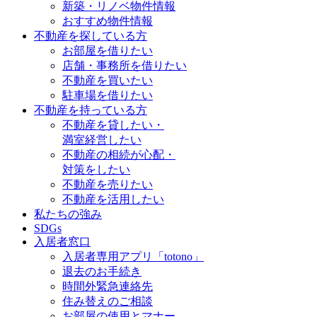
新築・リノベ物件情報
おすすめ物件情報
不動産を探している方
お部屋を借りたい
店舗・事務所を借りたい
不動産を買いたい
駐車場を借りたい
不動産を持っている方
不動産を貸したい・
満室経営したい
不動産の相続が心配・
対策をしたい
不動産を売りたい
不動産を活用したい
私たちの強み
SDGs
入居者窓口
入居者専用アプリ「totono」
退去のお手続き
時間外緊急連絡先
住み替えのご相談
お部屋の使用とマナー