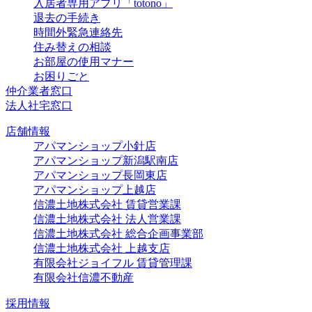
入居者専用アプリ「totono」
退去の手続き
時間外緊急連絡先
住み替えの相談
お部屋の使用マナー
お困りごと
仲介業者窓口
法人社宅窓口
店舗情報
アパマンショップ小針店
アパマンショップ新潟駅南店
アパマンショップ長岡東店
アパマンショップ上越店
信濃土地株式会社 賃貸営業課
信濃土地株式会社 法人営業課
信濃土地株式会社 総合企画事業部
信濃土地株式会社 上越支店
有限会社ジョイフル 賃貸管理課
有限会社信濃不動産
採用情報