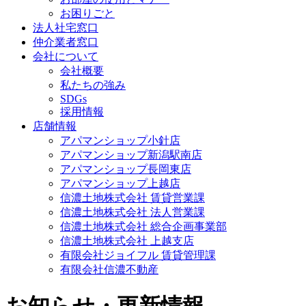
お困りごと
法人社宅窓口
仲介業者窓口
会社について
会社概要
私たちの強み
SDGs
採用情報
店舗情報
アパマンショップ小針店
アパマンショップ新潟駅南店
アパマンショップ長岡東店
アパマンショップ上越店
信濃土地株式会社 賃貸営業課
信濃土地株式会社 法人営業課
信濃土地株式会社 総合企画事業部
信濃土地株式会社 上越支店
有限会社ジョイフル 賃貸管理課
有限会社信濃不動産