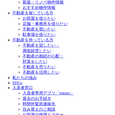
新築・リノベ物件情報
おすすめ物件情報
不動産を探している方
お部屋を借りたい
店舗・事務所を借りたい
不動産を買いたい
駐車場を借りたい
不動産を持っている方
不動産を貸したい・
満室経営したい
不動産の相続が心配・
対策をしたい
不動産を売りたい
不動産を活用したい
私たちの強み
SDGs
入居者窓口
入居者専用アプリ「totono」
退去のお手続き
時間外緊急連絡先
住み替えのご相談
お部屋の使用とマナー