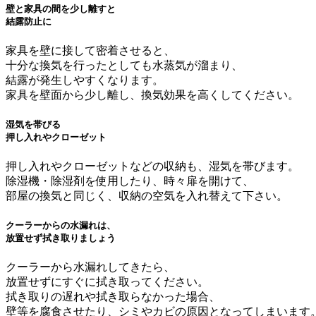
壁と家具の間を少し離すと
結露防止に
家具を壁に接して密着させると、
十分な換気を行ったとしても水蒸気が溜まり、
結露が発生しやすくなります。
家具を壁面から少し離し、換気効果を高くしてください。
湿気を帯びる
押し入れやクローゼット
押し入れやクローゼットなどの収納も、湿気を帯びます。
除湿機・除湿剤を使用したり、時々扉を開けて、
部屋の換気と同じく、収納の空気を入れ替えて下さい。
クーラーからの水漏れは、
放置せず拭き取りましょう
クーラーから水漏れしてきたら、
放置せずにすぐに拭き取ってください。
拭き取りの遅れや拭き取らなかった場合、
壁等を腐食させたり、シミやカビの原因となってしまいます