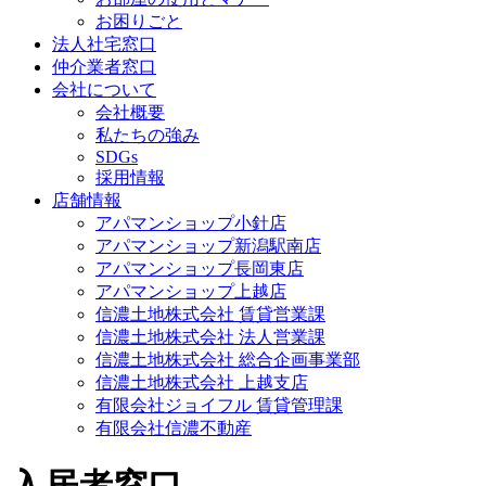
お困りごと
法人社宅窓口
仲介業者窓口
会社について
会社概要
私たちの強み
SDGs
採用情報
店舗情報
アパマンショップ小針店
アパマンショップ新潟駅南店
アパマンショップ長岡東店
アパマンショップ上越店
信濃土地株式会社 賃貸営業課
信濃土地株式会社 法人営業課
信濃土地株式会社 総合企画事業部
信濃土地株式会社 上越支店
有限会社ジョイフル 賃貸管理課
有限会社信濃不動産