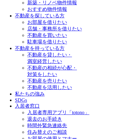
新築・リノベ物件情報
おすすめ物件情報
不動産を探している方
お部屋を借りたい
店舗・事務所を借りたい
不動産を買いたい
駐車場を借りたい
不動産を持っている方
不動産を貸したい・
満室経営したい
不動産の相続が心配・
対策をしたい
不動産を売りたい
不動産を活用したい
私たちの強み
SDGs
入居者窓口
入居者専用アプリ「totono」
退去のお手続き
時間外緊急連絡先
住み替えのご相談
お部屋の使用とマナー