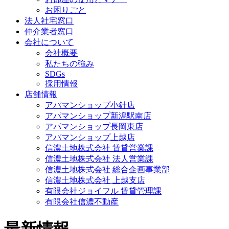
お困りごと
法人社宅窓口
仲介業者窓口
会社について
会社概要
私たちの強み
SDGs
採用情報
店舗情報
アパマンショップ小針店
アパマンショップ新潟駅南店
アパマンショップ長岡東店
アパマンショップ上越店
信濃土地株式会社 賃貸営業課
信濃土地株式会社 法人営業課
信濃土地株式会社 総合企画事業部
信濃土地株式会社 上越支店
有限会社ジョイフル 賃貸管理課
有限会社信濃不動産