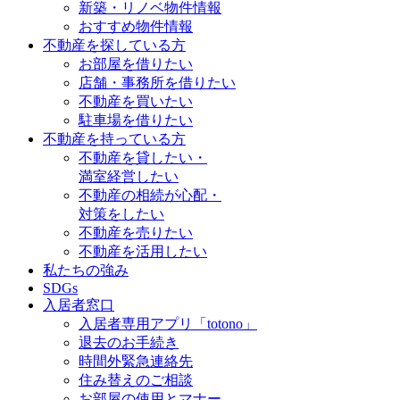
新築・リノベ物件情報
おすすめ物件情報
不動産を探している方
お部屋を借りたい
店舗・事務所を借りたい
不動産を買いたい
駐車場を借りたい
不動産を持っている方
不動産を貸したい・
満室経営したい
不動産の相続が心配・
対策をしたい
不動産を売りたい
不動産を活用したい
私たちの強み
SDGs
入居者窓口
入居者専用アプリ「totono」
退去のお手続き
時間外緊急連絡先
住み替えのご相談
お部屋の使用とマナー