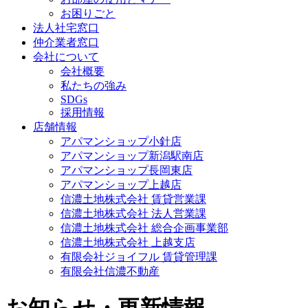
お困りごと
法人社宅窓口
仲介業者窓口
会社について
会社概要
私たちの強み
SDGs
採用情報
店舗情報
アパマンショップ小針店
アパマンショップ新潟駅南店
アパマンショップ長岡東店
アパマンショップ上越店
信濃土地株式会社 賃貸営業課
信濃土地株式会社 法人営業課
信濃土地株式会社 総合企画事業部
信濃土地株式会社 上越支店
有限会社ジョイフル 賃貸管理課
有限会社信濃不動産