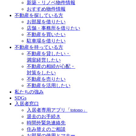
新築・リノベ物件情報
おすすめ物件情報
不動産を探している方
お部屋を借りたい
店舗・事務所を借りたい
不動産を買いたい
駐車場を借りたい
不動産を持っている方
不動産を貸したい・
満室経営したい
不動産の相続が心配・
対策をしたい
不動産を売りたい
不動産を活用したい
私たちの強み
SDGs
入居者窓口
入居者専用アプリ「totono」
退去のお手続き
時間外緊急連絡先
住み替えのご相談
お部屋の使用とマナー