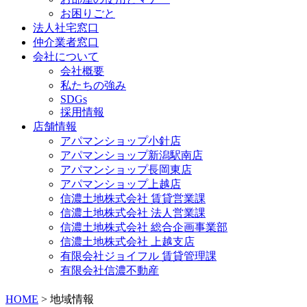
お困りごと
法人社宅窓口
仲介業者窓口
会社について
会社概要
私たちの強み
SDGs
採用情報
店舗情報
アパマンショップ小針店
アパマンショップ新潟駅南店
アパマンショップ長岡東店
アパマンショップ上越店
信濃土地株式会社 賃貸営業課
信濃土地株式会社 法人営業課
信濃土地株式会社 総合企画事業部
信濃土地株式会社 上越支店
有限会社ジョイフル 賃貸管理課
有限会社信濃不動産
HOME
>
地域情報