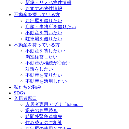
新築・リノベ物件情報
おすすめ物件情報
不動産を探している方
お部屋を借りたい
店舗・事務所を借りたい
不動産を買いたい
駐車場を借りたい
不動産を持っている方
不動産を貸したい・
満室経営したい
不動産の相続が心配・
対策をしたい
不動産を売りたい
不動産を活用したい
私たちの強み
SDGs
入居者窓口
入居者専用アプリ「totono」
退去のお手続き
時間外緊急連絡先
住み替えのご相談
お部屋の使用とマナー