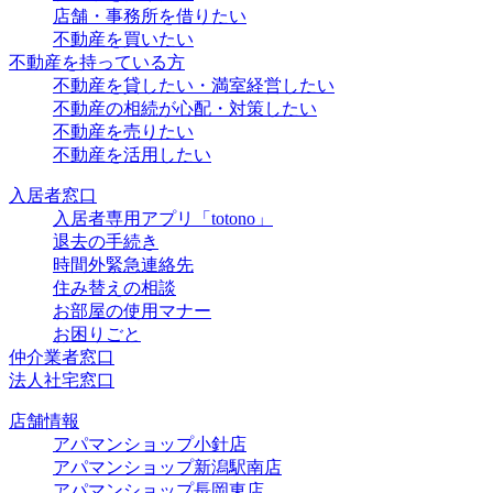
店舗・事務所を借りたい
不動産を買いたい
不動産を持っている方
不動産を貸したい・満室経営したい
不動産の相続が心配・対策したい
不動産を売りたい
不動産を活用したい
入居者窓口
入居者専用アプリ「totono」
退去の手続き
時間外緊急連絡先
住み替えの相談
お部屋の使用マナー
お困りごと
仲介業者窓口
法人社宅窓口
店舗情報
アパマンショップ小針店
アパマンショップ新潟駅南店
アパマンショップ長岡東店