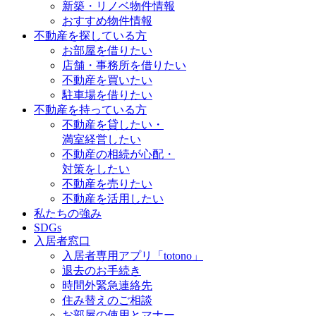
新築・リノベ物件情報
おすすめ物件情報
不動産を探している方
お部屋を借りたい
店舗・事務所を借りたい
不動産を買いたい
駐車場を借りたい
不動産を持っている方
不動産を貸したい・
満室経営したい
不動産の相続が心配・
対策をしたい
不動産を売りたい
不動産を活用したい
私たちの強み
SDGs
入居者窓口
入居者専用アプリ「totono」
退去のお手続き
時間外緊急連絡先
住み替えのご相談
お部屋の使用とマナー