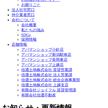
お困りごと
法人社宅窓口
仲介業者窓口
会社について
会社概要
私たちの強み
SDGs
採用情報
店舗情報
アパマンショップ小針店
アパマンショップ新潟駅南店
アパマンショップ長岡東店
アパマンショップ上越店
信濃土地株式会社 賃貸営業課
信濃土地株式会社 法人営業課
信濃土地株式会社 総合企画事業部
信濃土地株式会社 上越支店
有限会社ジョイフル 賃貸管理課
有限会社信濃不動産