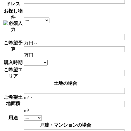
ドレス
お探し物
件
ご希望予
万円～
算
万円
購入時期
ご希望エ
リア
土地の場合
2
ご希望土
m
～
地面積
2
m
用途
戸建・マンションの場合