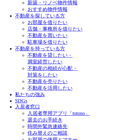
新築・リノベ物件情報
おすすめ物件情報
不動産を探している方
お部屋を借りたい
店舗・事務所を借りたい
不動産を買いたい
駐車場を借りたい
不動産を持っている方
不動産を貸したい・
満室経営したい
不動産の相続が心配・
対策をしたい
不動産を売りたい
不動産を活用したい
私たちの強み
SDGs
入居者窓口
入居者専用アプリ「totono」
退去のお手続き
時間外緊急連絡先
住み替えのご相談
お部屋の使用とマナー