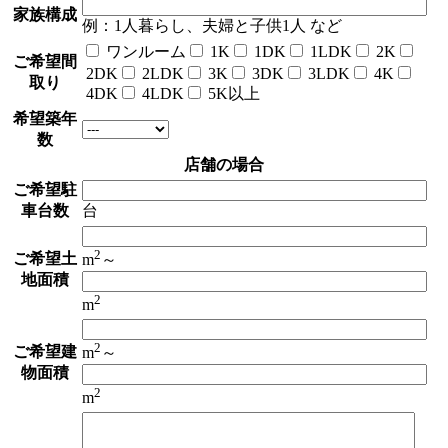
家族構成
例：1人暮らし、夫婦と子供1人 など
ワンルーム
1K
1DK
1LDK
2K
ご希望間
2DK
2LDK
3K
3DK
3LDK
4K
取り
4DK
4LDK
5K以上
希望築年
数
店舗の場合
ご希望駐
車台数
台
2
ご希望土
m
～
地面積
2
m
2
ご希望建
m
～
物面積
2
m