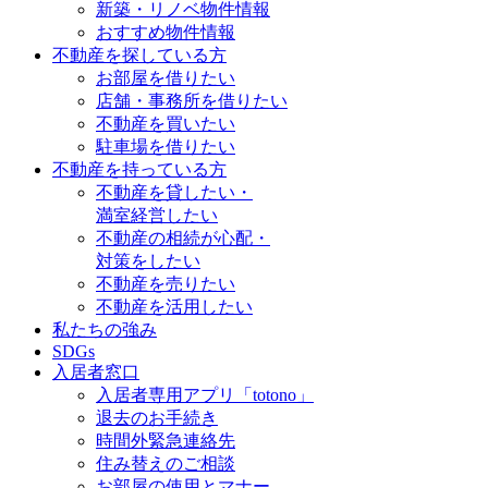
新築・リノベ物件情報
おすすめ物件情報
不動産を探している方
お部屋を借りたい
店舗・事務所を借りたい
不動産を買いたい
駐車場を借りたい
不動産を持っている方
不動産を貸したい・
満室経営したい
不動産の相続が心配・
対策をしたい
不動産を売りたい
不動産を活用したい
私たちの強み
SDGs
入居者窓口
入居者専用アプリ「totono」
退去のお手続き
時間外緊急連絡先
住み替えのご相談
お部屋の使用とマナー