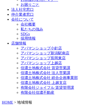
お困りごと
法人社宅窓口
仲介業者窓口
会社について
会社概要
私たちの強み
SDGs
採用情報
店舗情報
アパマンショップ小針店
アパマンショップ新潟駅南店
アパマンショップ長岡東店
アパマンショップ上越店
信濃土地株式会社 賃貸営業課
信濃土地株式会社 法人営業課
信濃土地株式会社 総合企画事業部
信濃土地株式会社 上越支店
有限会社ジョイフル 賃貸管理課
有限会社信濃不動産
HOME
>
地域情報