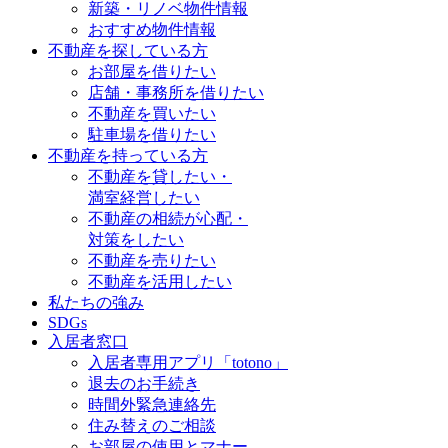
新築・リノベ物件情報
おすすめ物件情報
不動産を探している方
お部屋を借りたい
店舗・事務所を借りたい
不動産を買いたい
駐車場を借りたい
不動産を持っている方
不動産を貸したい・
満室経営したい
不動産の相続が心配・
対策をしたい
不動産を売りたい
不動産を活用したい
私たちの強み
SDGs
入居者窓口
入居者専用アプリ「totono」
退去のお手続き
時間外緊急連絡先
住み替えのご相談
お部屋の使用とマナー