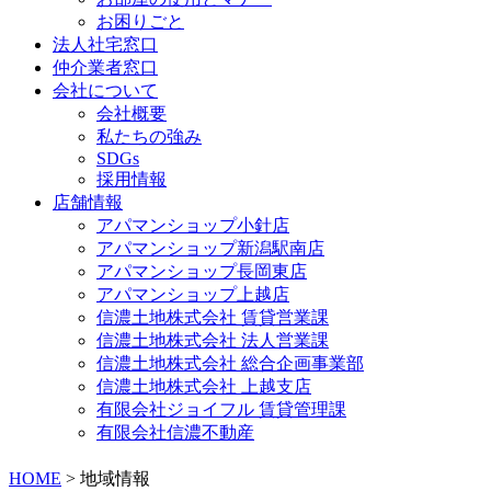
お困りごと
法人社宅窓口
仲介業者窓口
会社について
会社概要
私たちの強み
SDGs
採用情報
店舗情報
アパマンショップ小針店
アパマンショップ新潟駅南店
アパマンショップ長岡東店
アパマンショップ上越店
信濃土地株式会社 賃貸営業課
信濃土地株式会社 法人営業課
信濃土地株式会社 総合企画事業部
信濃土地株式会社 上越支店
有限会社ジョイフル 賃貸管理課
有限会社信濃不動産
HOME
>
地域情報