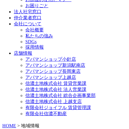
お困りごと
法人社宅窓口
仲介業者窓口
会社について
会社概要
私たちの強み
SDGs
採用情報
店舗情報
アパマンショップ小針店
アパマンショップ新潟駅南店
アパマンショップ長岡東店
アパマンショップ上越店
信濃土地株式会社 賃貸営業課
信濃土地株式会社 法人営業課
信濃土地株式会社 総合企画事業部
信濃土地株式会社 上越支店
有限会社ジョイフル 賃貸管理課
有限会社信濃不動産
HOME
>
地域情報