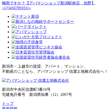
梅雨ですか？【アパマンショップ新潟駅南店 知野】
«
1
2
3
4
5
6
7
8
9
10
11
»
新潟市・上越市の賃貸、アパート、マンション、
不動産のことなら、アパマンショップ 信濃土地株式会社へ！
新潟市中央区信濃町3番10号
宅建免許番号 新潟県知事（12）2097号
トップ
最新情報