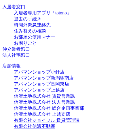
入居者窓口
入居者専用アプリ「totono」
退去の手続き
時間外緊急連絡先
住み替えの相談
お部屋の使用マナー
お困りごと
仲介業者窓口
法人社宅窓口
店舗情報
アパマンショップ小針店
アパマンショップ新潟駅南店
アパマンショップ長岡東店
アパマンショップ上越店
信濃土地株式会社 賃貸営業課
信濃土地株式会社 法人営業課
信濃土地株式会社 総合企画事業部
信濃土地株式会社 上越支店
有限会社ジョイフル 賃貸管理課
有限会社信濃不動産