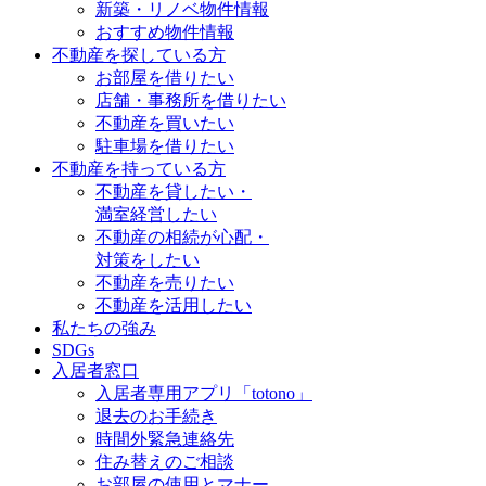
新築・リノベ物件情報
おすすめ物件情報
不動産を探している方
お部屋を借りたい
店舗・事務所を借りたい
不動産を買いたい
駐車場を借りたい
不動産を持っている方
不動産を貸したい・
満室経営したい
不動産の相続が心配・
対策をしたい
不動産を売りたい
不動産を活用したい
私たちの強み
SDGs
入居者窓口
入居者専用アプリ「totono」
退去のお手続き
時間外緊急連絡先
住み替えのご相談
お部屋の使用とマナー