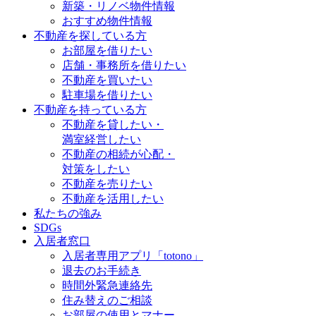
新築・リノベ物件情報
おすすめ物件情報
不動産を探している方
お部屋を借りたい
店舗・事務所を借りたい
不動産を買いたい
駐車場を借りたい
不動産を持っている方
不動産を貸したい・
満室経営したい
不動産の相続が心配・
対策をしたい
不動産を売りたい
不動産を活用したい
私たちの強み
SDGs
入居者窓口
入居者専用アプリ「totono」
退去のお手続き
時間外緊急連絡先
住み替えのご相談
お部屋の使用とマナー