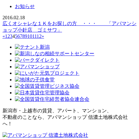
お知らせ
2016.02.18
広くオシャレな１Ｋをお探しの方 ・・・ 「アパマンシ
ョップ小針店 ゴミサワ」
«
1
2
3
4
5
6
7
8
9
10
11
12
»
新潟市・上越市の賃貸、アパート、マンション、
不動産のことなら、アパマンショップ 信濃土地株式会社
へ！