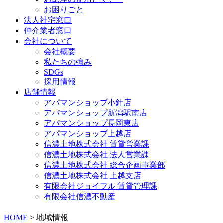
お困りごと
法人社宅窓口
仲介業者窓口
会社について
会社概要
私たちの強み
SDGs
採用情報
店舗情報
アパマンショップ小針店
アパマンショップ新潟駅南店
アパマンショップ長岡東店
アパマンショップ上越店
信濃土地株式会社 賃貸営業課
信濃土地株式会社 法人営業課
信濃土地株式会社 総合企画事業部
信濃土地株式会社 上越支店
有限会社ジョイフル 賃貸管理課
有限会社信濃不動産
HOME
>
地域情報