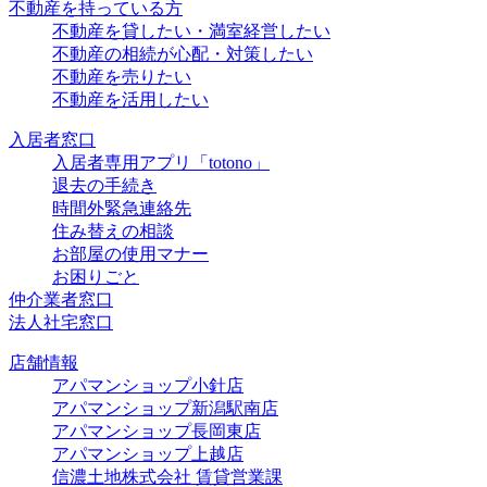
不動産を持っている方
不動産を貸したい・満室経営したい
不動産の相続が心配・対策したい
不動産を売りたい
不動産を活用したい
入居者窓口
入居者専用アプリ「totono」
退去の手続き
時間外緊急連絡先
住み替えの相談
お部屋の使用マナー
お困りごと
仲介業者窓口
法人社宅窓口
店舗情報
アパマンショップ小針店
アパマンショップ新潟駅南店
アパマンショップ長岡東店
アパマンショップ上越店
信濃土地株式会社 賃貸営業課