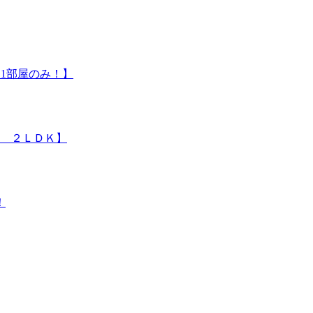
1部屋のみ！】
野 ２ＬＤＫ】
！