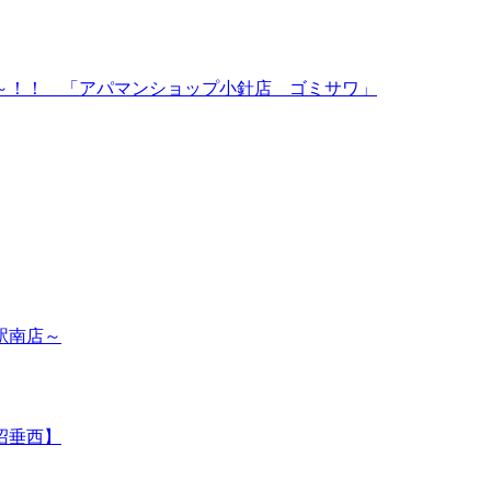
～！！ 「アパマンショップ小針店 ゴミサワ」
駅南店～
沼垂西】