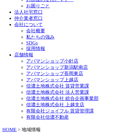
お困りごと
法人社宅窓口
仲介業者窓口
会社について
会社概要
私たちの強み
SDGs
採用情報
店舗情報
アパマンショップ小針店
アパマンショップ新潟駅南店
アパマンショップ長岡東店
アパマンショップ上越店
信濃土地株式会社 賃貸営業課
信濃土地株式会社 法人営業課
信濃土地株式会社 総合企画事業部
信濃土地株式会社 上越支店
有限会社ジョイフル 賃貸管理課
有限会社信濃不動産
HOME
>
地域情報