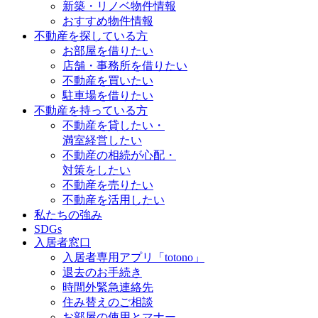
新築・リノベ物件情報
おすすめ物件情報
不動産を探している方
お部屋を借りたい
店舗・事務所を借りたい
不動産を買いたい
駐車場を借りたい
不動産を持っている方
不動産を貸したい・
満室経営したい
不動産の相続が心配・
対策をしたい
不動産を売りたい
不動産を活用したい
私たちの強み
SDGs
入居者窓口
入居者専用アプリ「totono」
退去のお手続き
時間外緊急連絡先
住み替えのご相談
お部屋の使用とマナー