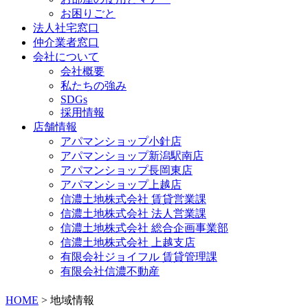
お困りごと
法人社宅窓口
仲介業者窓口
会社について
会社概要
私たちの強み
SDGs
採用情報
店舗情報
アパマンショップ小針店
アパマンショップ新潟駅南店
アパマンショップ長岡東店
アパマンショップ上越店
信濃土地株式会社 賃貸営業課
信濃土地株式会社 法人営業課
信濃土地株式会社 総合企画事業部
信濃土地株式会社 上越支店
有限会社ジョイフル 賃貸管理課
有限会社信濃不動産
HOME
>
地域情報