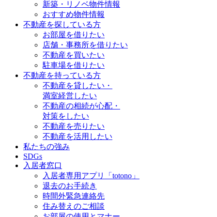
新築・リノベ物件情報
おすすめ物件情報
不動産を探している方
お部屋を借りたい
店舗・事務所を借りたい
不動産を買いたい
駐車場を借りたい
不動産を持っている方
不動産を貸したい・
満室経営したい
不動産の相続が心配・
対策をしたい
不動産を売りたい
不動産を活用したい
私たちの強み
SDGs
入居者窓口
入居者専用アプリ「totono」
退去のお手続き
時間外緊急連絡先
住み替えのご相談
お部屋の使用とマナー