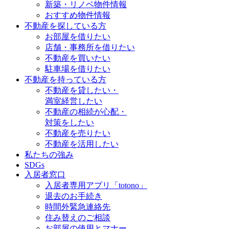
新築・リノベ物件情報
おすすめ物件情報
不動産を探している方
お部屋を借りたい
店舗・事務所を借りたい
不動産を買いたい
駐車場を借りたい
不動産を持っている方
不動産を貸したい・
満室経営したい
不動産の相続が心配・
対策をしたい
不動産を売りたい
不動産を活用したい
私たちの強み
SDGs
入居者窓口
入居者専用アプリ「totono」
退去のお手続き
時間外緊急連絡先
住み替えのご相談
お部屋の使用とマナー