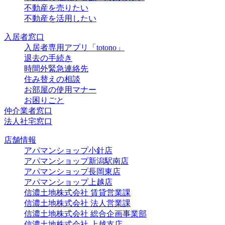
不動産を売りたい
不動産を活用したい
入居者窓口
入居者専用アプリ「totono」
退去の手続き
時間外緊急連絡先
住み替えの相談
お部屋の使用マナー
お困りごと
仲介業者窓口
法人社宅窓口
店舗情報
アパマンショップ小針店
アパマンショップ新潟駅南店
アパマンショップ長岡東店
アパマンショップ上越店
信濃土地株式会社 賃貸営業課
信濃土地株式会社 法人営業課
信濃土地株式会社 総合企画事業部
信濃土地株式会社 上越支店