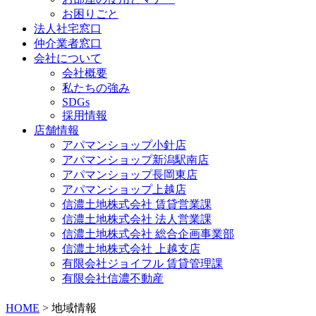
お困りごと
法人社宅窓口
仲介業者窓口
会社について
会社概要
私たちの強み
SDGs
採用情報
店舗情報
アパマンショップ小針店
アパマンショップ新潟駅南店
アパマンショップ長岡東店
アパマンショップ上越店
信濃土地株式会社 賃貸営業課
信濃土地株式会社 法人営業課
信濃土地株式会社 総合企画事業部
信濃土地株式会社 上越支店
有限会社ジョイフル 賃貸管理課
有限会社信濃不動産
HOME
>
地域情報