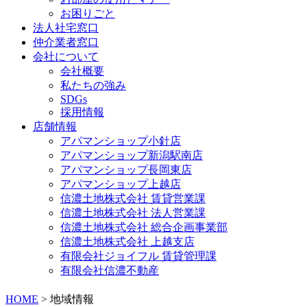
お困りごと
法人社宅窓口
仲介業者窓口
会社について
会社概要
私たちの強み
SDGs
採用情報
店舗情報
アパマンショップ小針店
アパマンショップ新潟駅南店
アパマンショップ長岡東店
アパマンショップ上越店
信濃土地株式会社 賃貸営業課
信濃土地株式会社 法人営業課
信濃土地株式会社 総合企画事業部
信濃土地株式会社 上越支店
有限会社ジョイフル 賃貸管理課
有限会社信濃不動産
HOME
>
地域情報