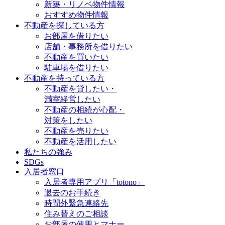
新築・リノベ物件情報
おすすめ物件情報
不動産を探している方
お部屋を借りたい
店舗・事務所を借りたい
不動産を買いたい
駐車場を借りたい
不動産を持っている方
不動産を貸したい・
満室経営したい
不動産の相続が心配・
対策をしたい
不動産を売りたい
不動産を活用したい
私たちの強み
SDGs
入居者窓口
入居者専用アプリ「totono」
退去のお手続き
時間外緊急連絡先
住み替えのご相談
お部屋の使用とマナー