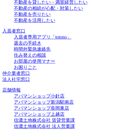
不動産を貸したい・満室経営したい
不動産の相続が心配・対策したい
不動産を売りたい
不動産を活用したい
入居者窓口
入居者専用アプリ「totono」
退去の手続き
時間外緊急連絡先
住み替えの相談
お部屋の使用マナー
お困りごと
仲介業者窓口
法人社宅窓口
店舗情報
アパマンショップ小針店
アパマンショップ新潟駅南店
アパマンショップ長岡東店
アパマンショップ上越店
信濃土地株式会社 賃貸営業課
信濃土地株式会社 法人営業課