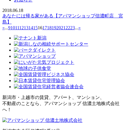
2018.06.18
あなたには帰る家がある【アパマンショップ信濃町店 宮
島】
«
...
9
10
11
12
13
14
15
16
17
18
19
20
21
22
23
...
»
新潟市・上越市の賃貸、アパート、マンション、
不動産のことなら、アパマンショップ 信濃土地株式会社
へ！