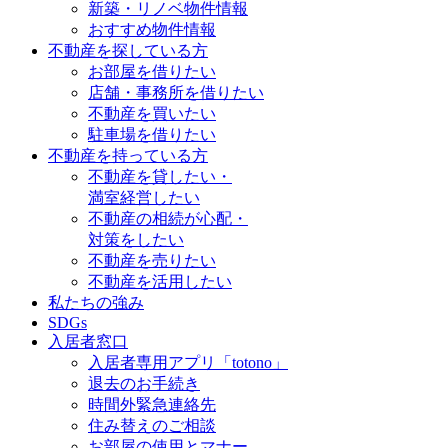
新築・リノベ物件情報
おすすめ物件情報
不動産を探している方
お部屋を借りたい
店舗・事務所を借りたい
不動産を買いたい
駐車場を借りたい
不動産を持っている方
不動産を貸したい・
満室経営したい
不動産の相続が心配・
対策をしたい
不動産を売りたい
不動産を活用したい
私たちの強み
SDGs
入居者窓口
入居者専用アプリ「totono」
退去のお手続き
時間外緊急連絡先
住み替えのご相談
お部屋の使用とマナー