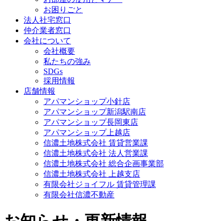
お困りごと
法人社宅窓口
仲介業者窓口
会社について
会社概要
私たちの強み
SDGs
採用情報
店舗情報
アパマンショップ小針店
アパマンショップ新潟駅南店
アパマンショップ長岡東店
アパマンショップ上越店
信濃土地株式会社 賃貸営業課
信濃土地株式会社 法人営業課
信濃土地株式会社 総合企画事業部
信濃土地株式会社 上越支店
有限会社ジョイフル 賃貸管理課
有限会社信濃不動産