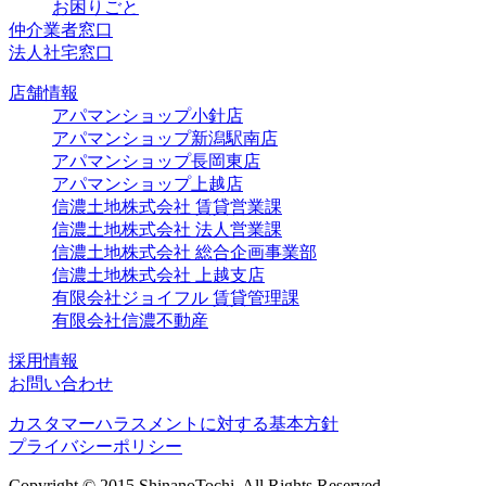
お困りごと
仲介業者窓口
法人社宅窓口
店舗情報
アパマンショップ小針店
アパマンショップ新潟駅南店
アパマンショップ長岡東店
アパマンショップ上越店
信濃土地株式会社 賃貸営業課
信濃土地株式会社 法人営業課
信濃土地株式会社 総合企画事業部
信濃土地株式会社 上越支店
有限会社ジョイフル 賃貸管理課
有限会社信濃不動産
採用情報
お問い合わせ
カスタマーハラスメントに対する基本方針
プライバシーポリシー
Copyright © 2015 ShinanoTochi. All Rights Reserved.