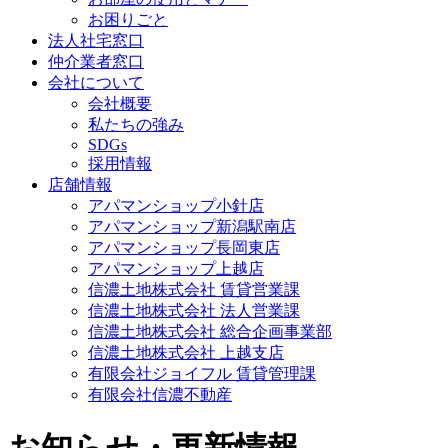
お困りごと
法人社宅窓口
仲介業者窓口
会社について
会社概要
私たちの強み
SDGs
採用情報
店舗情報
アパマンショップ小針店
アパマンショップ新潟駅南店
アパマンショップ長岡東店
アパマンショップ上越店
信濃土地株式会社 賃貸営業課
信濃土地株式会社 法人営業課
信濃土地株式会社 総合企画事業部
信濃土地株式会社 上越支店
有限会社ジョイフル 賃貸管理課
有限会社信濃不動産