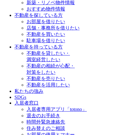
新築・リノベ物件情報
おすすめ物件情報
不動産を探している方
お部屋を借りたい
店舗・事務所を借りたい
不動産を買いたい
駐車場を借りたい
不動産を持っている方
不動産を貸したい・
満室経営したい
不動産の相続が心配・
対策をしたい
不動産を売りたい
不動産を活用したい
私たちの強み
SDGs
入居者窓口
入居者専用アプリ「totono」
退去のお手続き
時間外緊急連絡先
住み替えのご相談
お部屋の使用とマナー