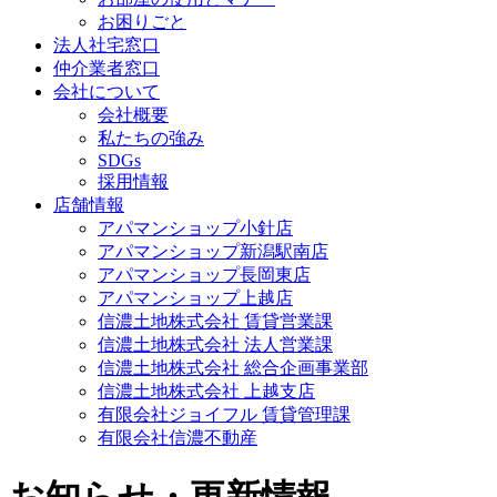
お困りごと
法人社宅窓口
仲介業者窓口
会社について
会社概要
私たちの強み
SDGs
採用情報
店舗情報
アパマンショップ小針店
アパマンショップ新潟駅南店
アパマンショップ長岡東店
アパマンショップ上越店
信濃土地株式会社 賃貸営業課
信濃土地株式会社 法人営業課
信濃土地株式会社 総合企画事業部
信濃土地株式会社 上越支店
有限会社ジョイフル 賃貸管理課
有限会社信濃不動産