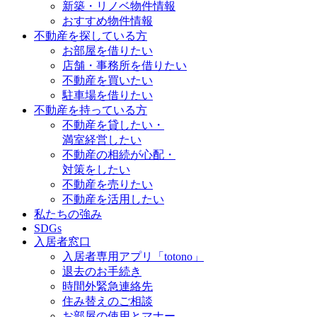
新築・リノベ物件情報
おすすめ物件情報
不動産を探している方
お部屋を借りたい
店舗・事務所を借りたい
不動産を買いたい
駐車場を借りたい
不動産を持っている方
不動産を貸したい・
満室経営したい
不動産の相続が心配・
対策をしたい
不動産を売りたい
不動産を活用したい
私たちの強み
SDGs
入居者窓口
入居者専用アプリ「totono」
退去のお手続き
時間外緊急連絡先
住み替えのご相談
お部屋の使用とマナー