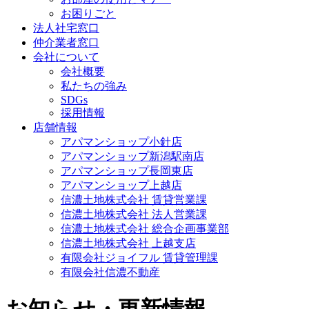
お困りごと
法人社宅窓口
仲介業者窓口
会社について
会社概要
私たちの強み
SDGs
採用情報
店舗情報
アパマンショップ小針店
アパマンショップ新潟駅南店
アパマンショップ長岡東店
アパマンショップ上越店
信濃土地株式会社 賃貸営業課
信濃土地株式会社 法人営業課
信濃土地株式会社 総合企画事業部
信濃土地株式会社 上越支店
有限会社ジョイフル 賃貸管理課
有限会社信濃不動産