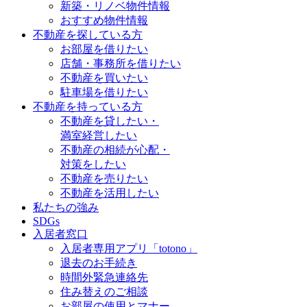
新築・リノベ物件情報
おすすめ物件情報
不動産を探している方
お部屋を借りたい
店舗・事務所を借りたい
不動産を買いたい
駐車場を借りたい
不動産を持っている方
不動産を貸したい・
満室経営したい
不動産の相続が心配・
対策をしたい
不動産を売りたい
不動産を活用したい
私たちの強み
SDGs
入居者窓口
入居者専用アプリ「totono」
退去のお手続き
時間外緊急連絡先
住み替えのご相談
お部屋の使用とマナー