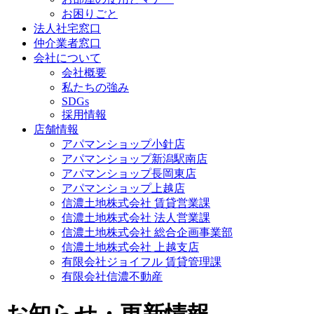
お困りごと
法人社宅窓口
仲介業者窓口
会社について
会社概要
私たちの強み
SDGs
採用情報
店舗情報
アパマンショップ小針店
アパマンショップ新潟駅南店
アパマンショップ長岡東店
アパマンショップ上越店
信濃土地株式会社 賃貸営業課
信濃土地株式会社 法人営業課
信濃土地株式会社 総合企画事業部
信濃土地株式会社 上越支店
有限会社ジョイフル 賃貸管理課
有限会社信濃不動産