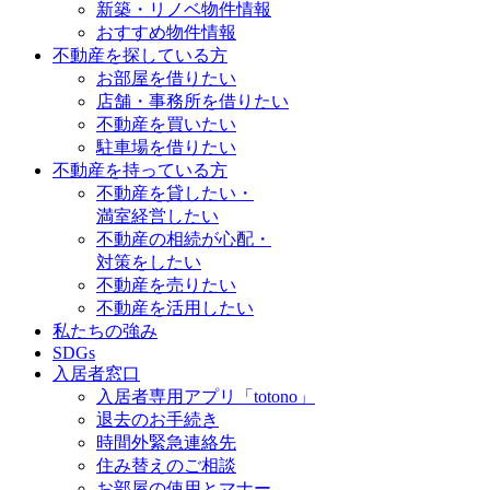
新築・リノベ物件情報
おすすめ物件情報
不動産を探している方
お部屋を借りたい
店舗・事務所を借りたい
不動産を買いたい
駐車場を借りたい
不動産を持っている方
不動産を貸したい・
満室経営したい
不動産の相続が心配・
対策をしたい
不動産を売りたい
不動産を活用したい
私たちの強み
SDGs
入居者窓口
入居者専用アプリ「totono」
退去のお手続き
時間外緊急連絡先
住み替えのご相談
お部屋の使用とマナー