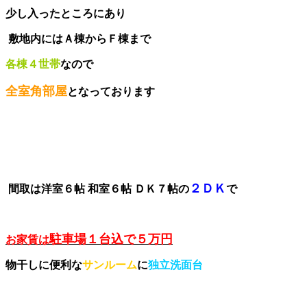
少し入ったところにあり
敷地内にはＡ棟からＦ棟まで
各棟４世帯
なので
全室角部屋
となっております
２ＤＫ
間取は洋室６帖 和室６帖 ＤＫ７帖の
で
駐車場１台込で５万円
お家賃は
物干しに便利な
サンルーム
に
独立洗面台