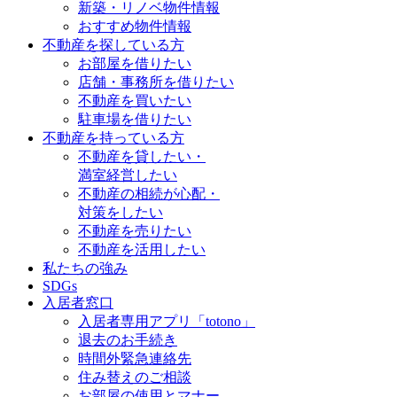
新築・リノベ物件情報
おすすめ物件情報
不動産を探している方
お部屋を借りたい
店舗・事務所を借りたい
不動産を買いたい
駐車場を借りたい
不動産を持っている方
不動産を貸したい・
満室経営したい
不動産の相続が心配・
対策をしたい
不動産を売りたい
不動産を活用したい
私たちの強み
SDGs
入居者窓口
入居者専用アプリ「totono」
退去のお手続き
時間外緊急連絡先
住み替えのご相談
お部屋の使用とマナー