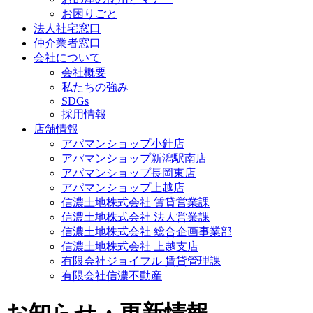
お困りごと
法人社宅窓口
仲介業者窓口
会社について
会社概要
私たちの強み
SDGs
採用情報
店舗情報
アパマンショップ小針店
アパマンショップ新潟駅南店
アパマンショップ長岡東店
アパマンショップ上越店
信濃土地株式会社 賃貸営業課
信濃土地株式会社 法人営業課
信濃土地株式会社 総合企画事業部
信濃土地株式会社 上越支店
有限会社ジョイフル 賃貸管理課
有限会社信濃不動産