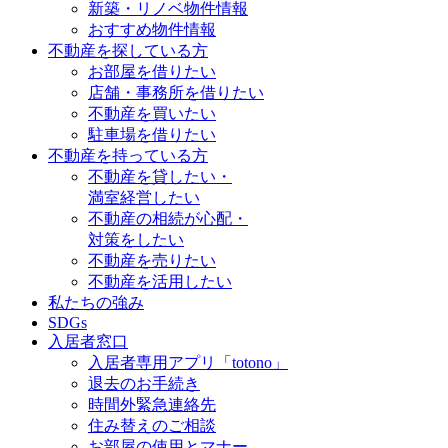
新築・リノベ物件情報
おすすめ物件情報
不動産を探している方
お部屋を借りたい
店舗・事務所を借りたい
不動産を買いたい
駐車場を借りたい
不動産を持っている方
不動産を貸したい・
満室経営したい
不動産の相続が心配・
対策をしたい
不動産を売りたい
不動産を活用したい
私たちの強み
SDGs
入居者窓口
入居者専用アプリ「totono」
退去のお手続き
時間外緊急連絡先
住み替えのご相談
お部屋の使用とマナー