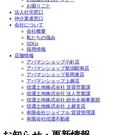
お困りごと
法人社宅窓口
仲介業者窓口
会社について
会社概要
私たちの強み
SDGs
採用情報
店舗情報
アパマンショップ小針店
アパマンショップ新潟駅南店
アパマンショップ長岡東店
アパマンショップ上越店
信濃土地株式会社 賃貸営業課
信濃土地株式会社 法人営業課
信濃土地株式会社 総合企画事業部
信濃土地株式会社 上越支店
有限会社ジョイフル 賃貸管理課
有限会社信濃不動産