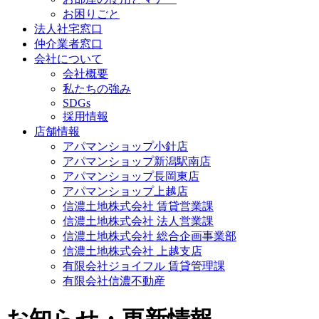
お困りごと
法人社宅窓口
仲介業者窓口
会社について
会社概要
私たちの強み
SDGs
採用情報
店舗情報
アパマンショップ小針店
アパマンショップ新潟駅南店
アパマンショップ長岡東店
アパマンショップ上越店
信濃土地株式会社 賃貸営業課
信濃土地株式会社 法人営業課
信濃土地株式会社 総合企画事業部
信濃土地株式会社 上越支店
有限会社ジョイフル 賃貸管理課
有限会社信濃不動産