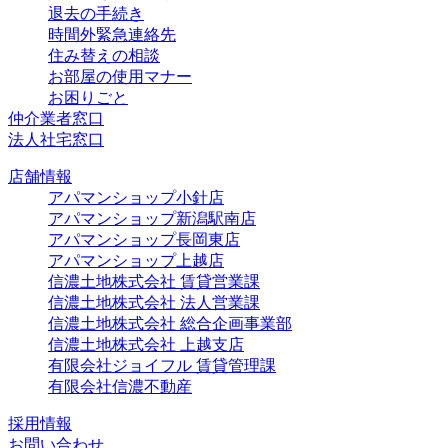
退去の手続き
時間外緊急連絡先
住み替えの相談
お部屋の使用マナー
お困りごと
仲介業者窓口
法人社宅窓口
店舗情報
アパマンショップ小針店
アパマンショップ新潟駅南店
アパマンショップ長岡東店
アパマンショップ上越店
信濃土地株式会社 賃貸営業課
信濃土地株式会社 法人営業課
信濃土地株式会社 総合企画事業部
信濃土地株式会社 上越支店
有限会社ジョイフル 賃貸管理課
有限会社信濃不動産
採用情報
お問い合わせ