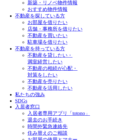
新築・リノベ物件情報
おすすめ物件情報
不動産を探している方
お部屋を借りたい
店舗・事務所を借りたい
不動産を買いたい
駐車場を借りたい
不動産を持っている方
不動産を貸したい・
満室経営したい
不動産の相続が心配・
対策をしたい
不動産を売りたい
不動産を活用したい
私たちの強み
SDGs
入居者窓口
入居者専用アプリ「totono」
退去のお手続き
時間外緊急連絡先
住み替えのご相談
お部屋の使用とマナー