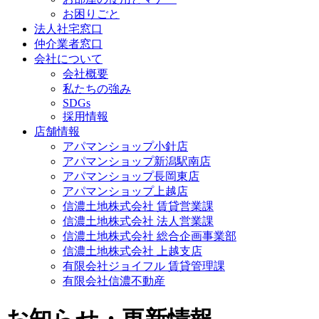
お困りごと
法人社宅窓口
仲介業者窓口
会社について
会社概要
私たちの強み
SDGs
採用情報
店舗情報
アパマンショップ小針店
アパマンショップ新潟駅南店
アパマンショップ長岡東店
アパマンショップ上越店
信濃土地株式会社 賃貸営業課
信濃土地株式会社 法人営業課
信濃土地株式会社 総合企画事業部
信濃土地株式会社 上越支店
有限会社ジョイフル 賃貸管理課
有限会社信濃不動産