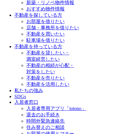
新築・リノベ物件情報
おすすめ物件情報
不動産を探している方
お部屋を借りたい
店舗・事務所を借りたい
不動産を買いたい
駐車場を借りたい
不動産を持っている方
不動産を貸したい・
満室経営したい
不動産の相続が心配・
対策をしたい
不動産を売りたい
不動産を活用したい
私たちの強み
SDGs
入居者窓口
入居者専用アプリ「totono」
退去のお手続き
時間外緊急連絡先
住み替えのご相談
お部屋の使用とマナー