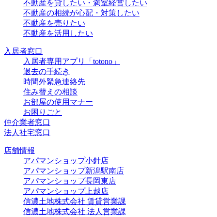
不動産を貸したい・満室経営したい
不動産の相続が心配・対策したい
不動産を売りたい
不動産を活用したい
入居者窓口
入居者専用アプリ「totono」
退去の手続き
時間外緊急連絡先
住み替えの相談
お部屋の使用マナー
お困りごと
仲介業者窓口
法人社宅窓口
店舗情報
アパマンショップ小針店
アパマンショップ新潟駅南店
アパマンショップ長岡東店
アパマンショップ上越店
信濃土地株式会社 賃貸営業課
信濃土地株式会社 法人営業課