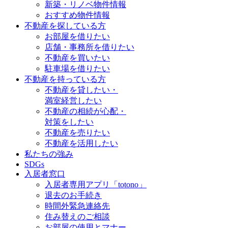
新築・リノベ物件情報
おすすめ物件情報
不動産を探している方
お部屋を借りたい
店舗・事務所を借りたい
不動産を買いたい
駐車場を借りたい
不動産を持っている方
不動産を貸したい・
満室経営したい
不動産の相続が心配・
対策をしたい
不動産を売りたい
不動産を活用したい
私たちの強み
SDGs
入居者窓口
入居者専用アプリ「totono」
退去のお手続き
時間外緊急連絡先
住み替えのご相談
お部屋の使用とマナー