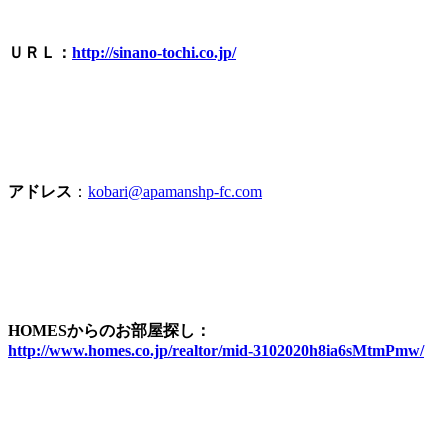
ＵＲＬ：
http://sinano-tochi.co.jp/
アドレス
：
kobari@apamanshp-fc.com
HOMESからのお部屋探し：
http://www.homes.co.jp/realtor/mid-3102020h8ia6sMtmPmw/