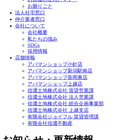
お困りごと
法人社宅窓口
仲介業者窓口
会社について
会社概要
私たちの強み
SDGs
採用情報
店舗情報
アパマンショップ小針店
アパマンショップ新潟駅南店
アパマンショップ長岡東店
アパマンショップ上越店
信濃土地株式会社 賃貸営業課
信濃土地株式会社 法人営業課
信濃土地株式会社 総合企画事業部
信濃土地株式会社 上越支店
有限会社ジョイフル 賃貸管理課
有限会社信濃不動産