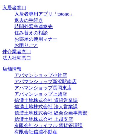
入居者窓口
入居者専用アプリ「totono」
退去の手続き
時間外緊急連絡先
住み替えの相談
お部屋の使用マナー
お困りごと
仲介業者窓口
法人社宅窓口
店舗情報
アパマンショップ小針店
アパマンショップ新潟駅南店
アパマンショップ長岡東店
アパマンショップ上越店
信濃土地株式会社 賃貸営業課
信濃土地株式会社 法人営業課
信濃土地株式会社 総合企画事業部
信濃土地株式会社 上越支店
有限会社ジョイフル 賃貸管理課
有限会社信濃不動産