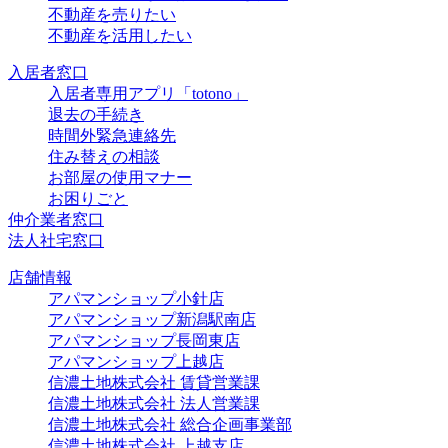
不動産を売りたい
不動産を活用したい
入居者窓口
入居者専用アプリ「totono」
退去の手続き
時間外緊急連絡先
住み替えの相談
お部屋の使用マナー
お困りごと
仲介業者窓口
法人社宅窓口
店舗情報
アパマンショップ小針店
アパマンショップ新潟駅南店
アパマンショップ長岡東店
アパマンショップ上越店
信濃土地株式会社 賃貸営業課
信濃土地株式会社 法人営業課
信濃土地株式会社 総合企画事業部
信濃土地株式会社 上越支店