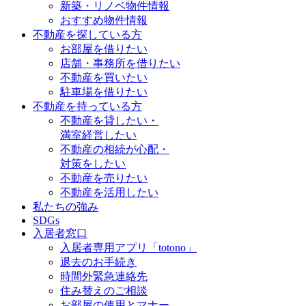
新築・リノベ物件情報
おすすめ物件情報
不動産を探している方
お部屋を借りたい
店舗・事務所を借りたい
不動産を買いたい
駐車場を借りたい
不動産を持っている方
不動産を貸したい・
満室経営したい
不動産の相続が心配・
対策をしたい
不動産を売りたい
不動産を活用したい
私たちの強み
SDGs
入居者窓口
入居者専用アプリ「totono」
退去のお手続き
時間外緊急連絡先
住み替えのご相談
お部屋の使用とマナー