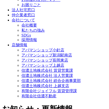
お困りごと
法人社宅窓口
仲介業者窓口
会社について
会社概要
私たちの強み
SDGs
採用情報
店舗情報
アパマンショップ小針店
アパマンショップ新潟駅南店
アパマンショップ長岡東店
アパマンショップ上越店
信濃土地株式会社 賃貸営業課
信濃土地株式会社 法人営業課
信濃土地株式会社 総合企画事業部
信濃土地株式会社 上越支店
有限会社ジョイフル 賃貸管理課
有限会社信濃不動産