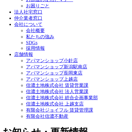
お困りごと
法人社宅窓口
仲介業者窓口
会社について
会社概要
私たちの強み
SDGs
採用情報
店舗情報
アパマンショップ小針店
アパマンショップ新潟駅南店
アパマンショップ長岡東店
アパマンショップ上越店
信濃土地株式会社 賃貸営業課
信濃土地株式会社 法人営業課
信濃土地株式会社 総合企画事業部
信濃土地株式会社 上越支店
有限会社ジョイフル 賃貸管理課
有限会社信濃不動産