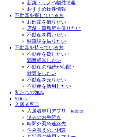
新築・リノベ物件情報
おすすめ物件情報
不動産を探している方
お部屋を借りたい
店舗・事務所を借りたい
不動産を買いたい
駐車場を借りたい
不動産を持っている方
不動産を貸したい・
満室経営したい
不動産の相続が心配・
対策をしたい
不動産を売りたい
不動産を活用したい
私たちの強み
SDGs
入居者窓口
入居者専用アプリ「totono」
退去のお手続き
時間外緊急連絡先
住み替えのご相談
お部屋の使用とマナー