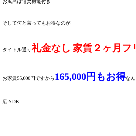
お風呂は追焚機能付き
そして何と言ってもお得なのが
礼金なし
家賃２ヶ月フ
タイトル通り
165,000円もお得
お家賃55,000円ですから
なん
広々DK