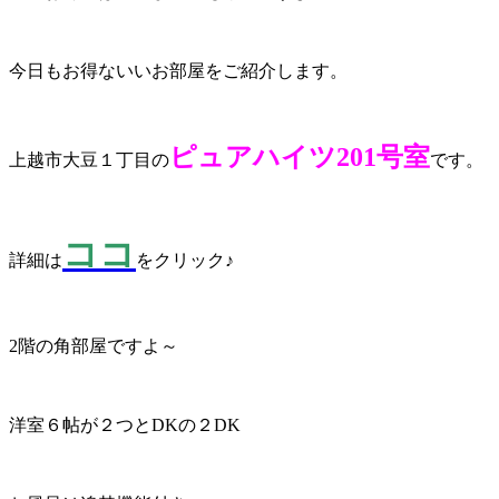
今日もお得ないいお部屋をご紹介します。
ピュアハイツ201号室
上越市大豆１丁目の
です。
ココ
詳細は
をクリック♪
2階の角部屋ですよ～
洋室６帖が２つとDKの２DK