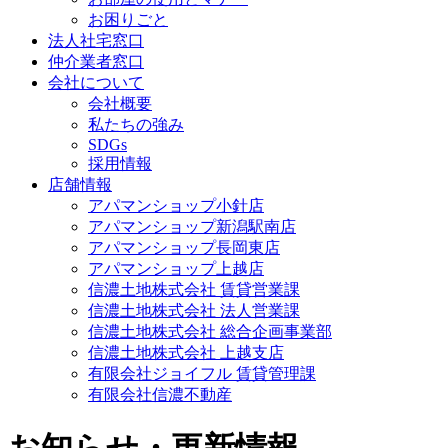
お困りごと
法人社宅窓口
仲介業者窓口
会社について
会社概要
私たちの強み
SDGs
採用情報
店舗情報
アパマンショップ小針店
アパマンショップ新潟駅南店
アパマンショップ長岡東店
アパマンショップ上越店
信濃土地株式会社 賃貸営業課
信濃土地株式会社 法人営業課
信濃土地株式会社 総合企画事業部
信濃土地株式会社 上越支店
有限会社ジョイフル 賃貸管理課
有限会社信濃不動産