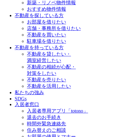
新築・リノベ物件情報
おすすめ物件情報
不動産を探している方
お部屋を借りたい
店舗・事務所を借りたい
不動産を買いたい
駐車場を借りたい
不動産を持っている方
不動産を貸したい・
満室経営したい
不動産の相続が心配・
対策をしたい
不動産を売りたい
不動産を活用したい
私たちの強み
SDGs
入居者窓口
入居者専用アプリ「totono」
退去のお手続き
時間外緊急連絡先
住み替えのご相談
お部屋の使用とマナー