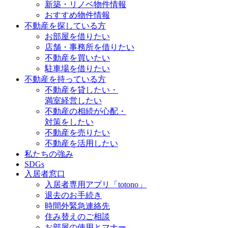
新築・リノベ物件情報
おすすめ物件情報
不動産を探している方
お部屋を借りたい
店舗・事務所を借りたい
不動産を買いたい
駐車場を借りたい
不動産を持っている方
不動産を貸したい・
満室経営したい
不動産の相続が心配・
対策をしたい
不動産を売りたい
不動産を活用したい
私たちの強み
SDGs
入居者窓口
入居者専用アプリ「totono」
退去のお手続き
時間外緊急連絡先
住み替えのご相談
お部屋の使用とマナー