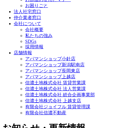
お困りごと
法人社宅窓口
仲介業者窓口
会社について
会社概要
私たちの強み
SDGs
採用情報
店舗情報
アパマンショップ小針店
アパマンショップ新潟駅南店
アパマンショップ長岡東店
アパマンショップ上越店
信濃土地株式会社 賃貸営業課
信濃土地株式会社 法人営業課
信濃土地株式会社 総合企画事業部
信濃土地株式会社 上越支店
有限会社ジョイフル 賃貸管理課
有限会社信濃不動産