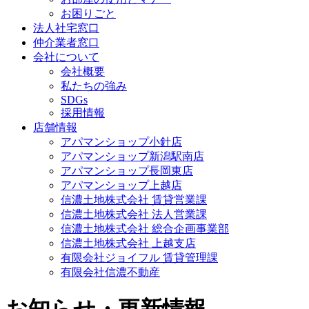
お困りごと
法人社宅窓口
仲介業者窓口
会社について
会社概要
私たちの強み
SDGs
採用情報
店舗情報
アパマンショップ小針店
アパマンショップ新潟駅南店
アパマンショップ長岡東店
アパマンショップ上越店
信濃土地株式会社 賃貸営業課
信濃土地株式会社 法人営業課
信濃土地株式会社 総合企画事業部
信濃土地株式会社 上越支店
有限会社ジョイフル 賃貸管理課
有限会社信濃不動産