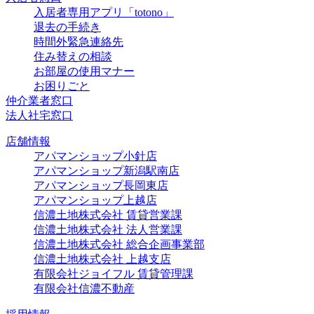
入居者専用アプリ「totono」
退去の手続き
時間外緊急連絡先
住み替えの相談
お部屋の使用マナー
お困りごと
仲介業者窓口
法人社宅窓口
店舗情報
アパマンショップ小針店
アパマンショップ新潟駅南店
アパマンショップ長岡東店
アパマンショップ上越店
信濃土地株式会社 賃貸営業課
信濃土地株式会社 法人営業課
信濃土地株式会社 総合企画事業部
信濃土地株式会社 上越支店
有限会社ジョイフル 賃貸管理課
有限会社信濃不動産