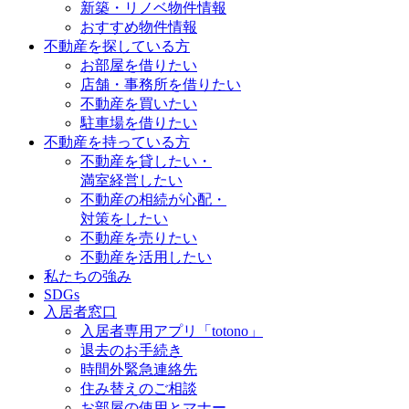
新築・リノベ物件情報
おすすめ物件情報
不動産を探している方
お部屋を借りたい
店舗・事務所を借りたい
不動産を買いたい
駐車場を借りたい
不動産を持っている方
不動産を貸したい・
満室経営したい
不動産の相続が心配・
対策をしたい
不動産を売りたい
不動産を活用したい
私たちの強み
SDGs
入居者窓口
入居者専用アプリ「totono」
退去のお手続き
時間外緊急連絡先
住み替えのご相談
お部屋の使用とマナー