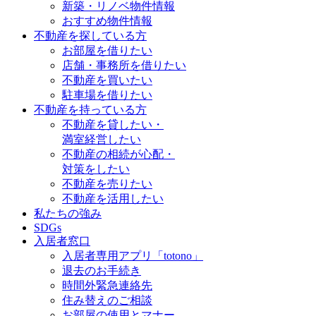
新築・リノベ物件情報
おすすめ物件情報
不動産を探している方
お部屋を借りたい
店舗・事務所を借りたい
不動産を買いたい
駐車場を借りたい
不動産を持っている方
不動産を貸したい・
満室経営したい
不動産の相続が心配・
対策をしたい
不動産を売りたい
不動産を活用したい
私たちの強み
SDGs
入居者窓口
入居者専用アプリ「totono」
退去のお手続き
時間外緊急連絡先
住み替えのご相談
お部屋の使用とマナー