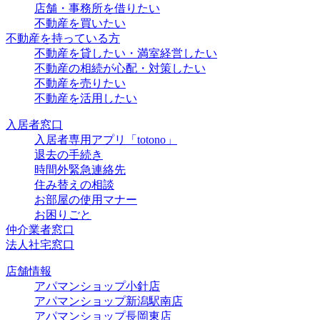
店舗・事務所を借りたい
不動産を買いたい
不動産を持っている方
不動産を貸したい・満室経営したい
不動産の相続が心配・対策したい
不動産を売りたい
不動産を活用したい
入居者窓口
入居者専用アプリ「totono」
退去の手続き
時間外緊急連絡先
住み替えの相談
お部屋の使用マナー
お困りごと
仲介業者窓口
法人社宅窓口
店舗情報
アパマンショップ小針店
アパマンショップ新潟駅南店
アパマンショップ長岡東店