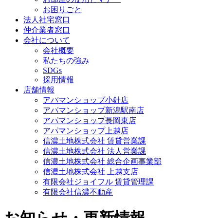
お困りごと
法人社宅窓口
仲介業者窓口
会社について
会社概要
私たちの強み
SDGs
採用情報
店舗情報
アパマンショップ小針店
アパマンショップ新潟駅南店
アパマンショップ長岡東店
アパマンショップ上越店
信濃土地株式会社 賃貸営業課
信濃土地株式会社 法人営業課
信濃土地株式会社 総合企画事業部
信濃土地株式会社 上越支店
有限会社ジョイフル 賃貸管理課
有限会社信濃不動産