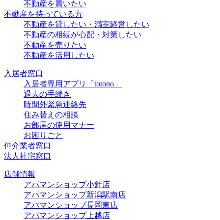
不動産を買いたい
不動産を持っている方
不動産を貸したい・満室経営したい
不動産の相続が心配・対策したい
不動産を売りたい
不動産を活用したい
入居者窓口
入居者専用アプリ「totono」
退去の手続き
時間外緊急連絡先
住み替えの相談
お部屋の使用マナー
お困りごと
仲介業者窓口
法人社宅窓口
店舗情報
アパマンショップ小針店
アパマンショップ新潟駅南店
アパマンショップ長岡東店
アパマンショップ上越店