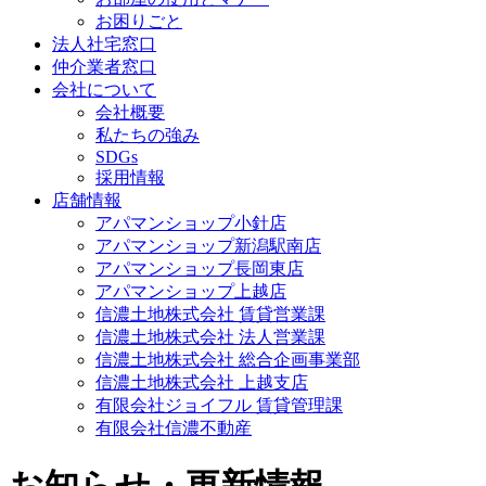
お困りごと
法人社宅窓口
仲介業者窓口
会社について
会社概要
私たちの強み
SDGs
採用情報
店舗情報
アパマンショップ小針店
アパマンショップ新潟駅南店
アパマンショップ長岡東店
アパマンショップ上越店
信濃土地株式会社 賃貸営業課
信濃土地株式会社 法人営業課
信濃土地株式会社 総合企画事業部
信濃土地株式会社 上越支店
有限会社ジョイフル 賃貸管理課
有限会社信濃不動産