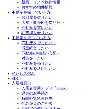
新築・リノベ物件情報
おすすめ物件情報
不動産を探している方
お部屋を借りたい
店舗・事務所を借りたい
不動産を買いたい
駐車場を借りたい
不動産を持っている方
不動産を貸したい・
満室経営したい
不動産の相続が心配・
対策をしたい
不動産を売りたい
不動産を活用したい
私たちの強み
SDGs
入居者窓口
入居者専用アプリ「totono」
退去のお手続き
時間外緊急連絡先
住み替えのご相談
お部屋の使用とマナー