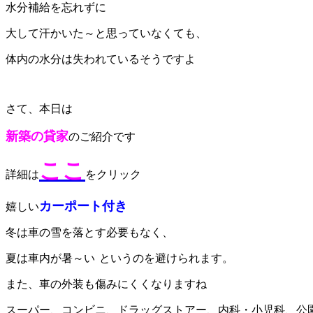
水分補給を忘れずに
大して汗かいた～と思っていなくても、
体内の水分は失われているそうですよ
さて、本日は
新築の貸家
のご紹介です
ここ
詳細は
をクリック
カーポート付き
嬉しい
冬は車の雪を落とす必要もなく、
夏は車内が暑～い
というのを避けられます。
また、車の外装も傷みにくくなりますね
スーパー、コンビニ、ドラッグストアー、内科・小児科、公