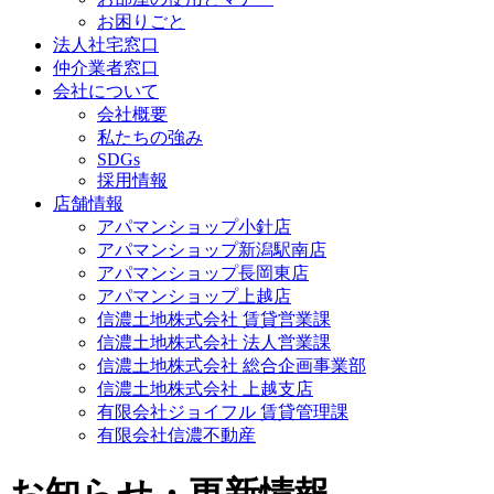
お困りごと
法人社宅窓口
仲介業者窓口
会社について
会社概要
私たちの強み
SDGs
採用情報
店舗情報
アパマンショップ小針店
アパマンショップ新潟駅南店
アパマンショップ長岡東店
アパマンショップ上越店
信濃土地株式会社 賃貸営業課
信濃土地株式会社 法人営業課
信濃土地株式会社 総合企画事業部
信濃土地株式会社 上越支店
有限会社ジョイフル 賃貸管理課
有限会社信濃不動産