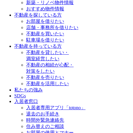
新築・リノベ物件情報
おすすめ物件情報
不動産を探している方
お部屋を借りたい
店舗・事務所を借りたい
不動産を買いたい
駐車場を借りたい
不動産を持っている方
不動産を貸したい・
満室経営したい
不動産の相続が心配・
対策をしたい
不動産を売りたい
不動産を活用したい
私たちの強み
SDGs
入居者窓口
入居者専用アプリ「totono」
退去のお手続き
時間外緊急連絡先
住み替えのご相談
お部屋の使用とマナー