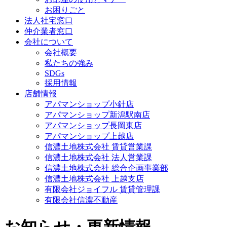
お困りごと
法人社宅窓口
仲介業者窓口
会社について
会社概要
私たちの強み
SDGs
採用情報
店舗情報
アパマンショップ小針店
アパマンショップ新潟駅南店
アパマンショップ長岡東店
アパマンショップ上越店
信濃土地株式会社 賃貸営業課
信濃土地株式会社 法人営業課
信濃土地株式会社 総合企画事業部
信濃土地株式会社 上越支店
有限会社ジョイフル 賃貸管理課
有限会社信濃不動産