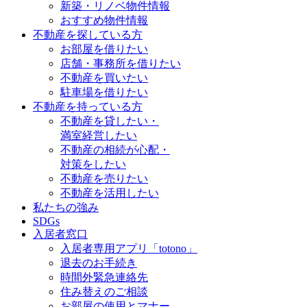
新築・リノベ物件情報
おすすめ物件情報
不動産を探している方
お部屋を借りたい
店舗・事務所を借りたい
不動産を買いたい
駐車場を借りたい
不動産を持っている方
不動産を貸したい・
満室経営したい
不動産の相続が心配・
対策をしたい
不動産を売りたい
不動産を活用したい
私たちの強み
SDGs
入居者窓口
入居者専用アプリ「totono」
退去のお手続き
時間外緊急連絡先
住み替えのご相談
お部屋の使用とマナー