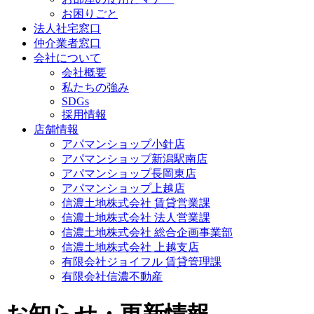
お困りごと
法人社宅窓口
仲介業者窓口
会社について
会社概要
私たちの強み
SDGs
採用情報
店舗情報
アパマンショップ小針店
アパマンショップ新潟駅南店
アパマンショップ長岡東店
アパマンショップ上越店
信濃土地株式会社 賃貸営業課
信濃土地株式会社 法人営業課
信濃土地株式会社 総合企画事業部
信濃土地株式会社 上越支店
有限会社ジョイフル 賃貸管理課
有限会社信濃不動産