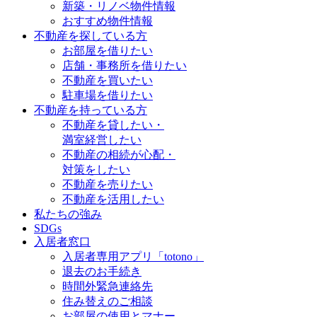
新築・リノベ物件情報
おすすめ物件情報
不動産を探している方
お部屋を借りたい
店舗・事務所を借りたい
不動産を買いたい
駐車場を借りたい
不動産を持っている方
不動産を貸したい・
満室経営したい
不動産の相続が心配・
対策をしたい
不動産を売りたい
不動産を活用したい
私たちの強み
SDGs
入居者窓口
入居者専用アプリ「totono」
退去のお手続き
時間外緊急連絡先
住み替えのご相談
お部屋の使用とマナー