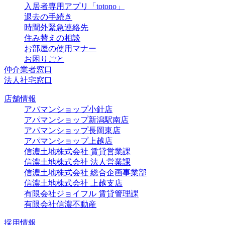
入居者専用アプリ「totono」
退去の手続き
時間外緊急連絡先
住み替えの相談
お部屋の使用マナー
お困りごと
仲介業者窓口
法人社宅窓口
店舗情報
アパマンショップ小針店
アパマンショップ新潟駅南店
アパマンショップ長岡東店
アパマンショップ上越店
信濃土地株式会社 賃貸営業課
信濃土地株式会社 法人営業課
信濃土地株式会社 総合企画事業部
信濃土地株式会社 上越支店
有限会社ジョイフル 賃貸管理課
有限会社信濃不動産
採用情報