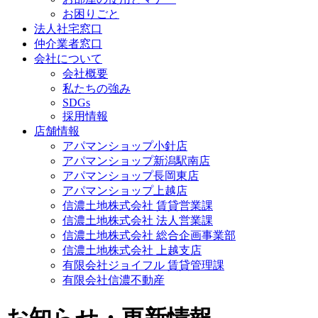
お困りごと
法人社宅窓口
仲介業者窓口
会社について
会社概要
私たちの強み
SDGs
採用情報
店舗情報
アパマンショップ小針店
アパマンショップ新潟駅南店
アパマンショップ長岡東店
アパマンショップ上越店
信濃土地株式会社 賃貸営業課
信濃土地株式会社 法人営業課
信濃土地株式会社 総合企画事業部
信濃土地株式会社 上越支店
有限会社ジョイフル 賃貸管理課
有限会社信濃不動産