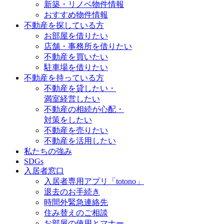
新築・リノベ物件情報
おすすめ物件情報
不動産を探している方
お部屋を借りたい
店舗・事務所を借りたい
不動産を買いたい
駐車場を借りたい
不動産を持っている方
不動産を貸したい・
満室経営したい
不動産の相続が心配・
対策をしたい
不動産を売りたい
不動産を活用したい
私たちの強み
SDGs
入居者窓口
入居者専用アプリ「totono」
退去のお手続き
時間外緊急連絡先
住み替えのご相談
お部屋の使用とマナー