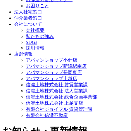
お困りごと
法人社宅窓口
仲介業者窓口
会社について
会社概要
私たちの強み
SDGs
採用情報
店舗情報
アパマンショップ小針店
アパマンショップ新潟駅南店
アパマンショップ長岡東店
アパマンショップ上越店
信濃土地株式会社 賃貸営業課
信濃土地株式会社 法人営業課
信濃土地株式会社 総合企画事業部
信濃土地株式会社 上越支店
有限会社ジョイフル 賃貸管理課
有限会社信濃不動産