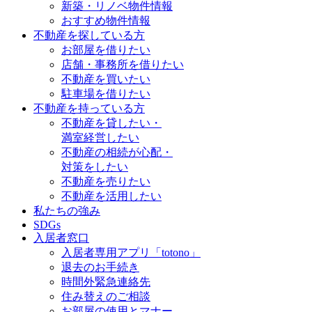
新築・リノベ物件情報
おすすめ物件情報
不動産を探している方
お部屋を借りたい
店舗・事務所を借りたい
不動産を買いたい
駐車場を借りたい
不動産を持っている方
不動産を貸したい・
満室経営したい
不動産の相続が心配・
対策をしたい
不動産を売りたい
不動産を活用したい
私たちの強み
SDGs
入居者窓口
入居者専用アプリ「totono」
退去のお手続き
時間外緊急連絡先
住み替えのご相談
お部屋の使用とマナー