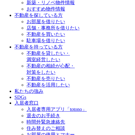
新築・リノベ物件情報
おすすめ物件情報
不動産を探している方
お部屋を借りたい
店舗・事務所を借りたい
不動産を買いたい
駐車場を借りたい
不動産を持っている方
不動産を貸したい・
満室経営したい
不動産の相続が心配・
対策をしたい
不動産を売りたい
不動産を活用したい
私たちの強み
SDGs
入居者窓口
入居者専用アプリ「totono」
退去のお手続き
時間外緊急連絡先
住み替えのご相談
お部屋の使用とマナー