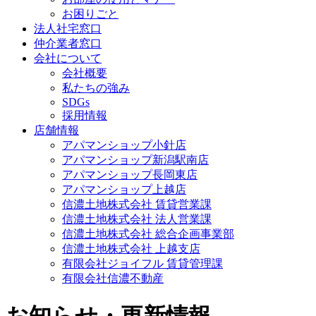
お困りごと
法人社宅窓口
仲介業者窓口
会社について
会社概要
私たちの強み
SDGs
採用情報
店舗情報
アパマンショップ小針店
アパマンショップ新潟駅南店
アパマンショップ長岡東店
アパマンショップ上越店
信濃土地株式会社 賃貸営業課
信濃土地株式会社 法人営業課
信濃土地株式会社 総合企画事業部
信濃土地株式会社 上越支店
有限会社ジョイフル 賃貸管理課
有限会社信濃不動産