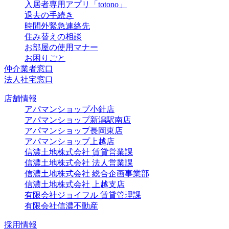
入居者専用アプリ「totono」
退去の手続き
時間外緊急連絡先
住み替えの相談
お部屋の使用マナー
お困りごと
仲介業者窓口
法人社宅窓口
店舗情報
アパマンショップ小針店
アパマンショップ新潟駅南店
アパマンショップ長岡東店
アパマンショップ上越店
信濃土地株式会社 賃貸営業課
信濃土地株式会社 法人営業課
信濃土地株式会社 総合企画事業部
信濃土地株式会社 上越支店
有限会社ジョイフル 賃貸管理課
有限会社信濃不動産
採用情報