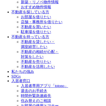
新築・リノベ物件情報
おすすめ物件情報
不動産を探している方
お部屋を借りたい
店舗・事務所を借りたい
不動産を買いたい
駐車場を借りたい
不動産を持っている方
不動産を貸したい・
満室経営したい
不動産の相続が心配・
対策をしたい
不動産を売りたい
不動産を活用したい
私たちの強み
SDGs
入居者窓口
入居者専用アプリ「totono」
退去のお手続き
時間外緊急連絡先
住み替えのご相談
お部屋の使用とマナー