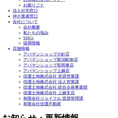
お困りごと
法人社宅窓口
仲介業者窓口
会社について
会社概要
私たちの強み
SDGs
採用情報
店舗情報
アパマンショップ小針店
アパマンショップ新潟駅南店
アパマンショップ長岡東店
アパマンショップ上越店
信濃土地株式会社 賃貸営業課
信濃土地株式会社 法人営業課
信濃土地株式会社 総合企画事業部
信濃土地株式会社 上越支店
有限会社ジョイフル 賃貸管理課
有限会社信濃不動産