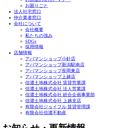
お困りごと
法人社宅窓口
仲介業者窓口
会社について
会社概要
私たちの強み
SDGs
採用情報
店舗情報
アパマンショップ小針店
アパマンショップ新潟駅南店
アパマンショップ長岡東店
アパマンショップ上越店
信濃土地株式会社 賃貸営業課
信濃土地株式会社 法人営業課
信濃土地株式会社 総合企画事業部
信濃土地株式会社 上越支店
有限会社ジョイフル 賃貸管理課
有限会社信濃不動産