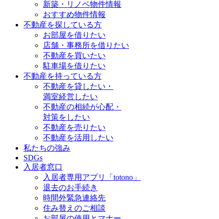
新築・リノベ物件情報
おすすめ物件情報
不動産を探している方
お部屋を借りたい
店舗・事務所を借りたい
不動産を買いたい
駐車場を借りたい
不動産を持っている方
不動産を貸したい・
満室経営したい
不動産の相続が心配・
対策をしたい
不動産を売りたい
不動産を活用したい
私たちの強み
SDGs
入居者窓口
入居者専用アプリ「totono」
退去のお手続き
時間外緊急連絡先
住み替えのご相談
お部屋の使用とマナー