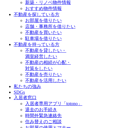
新築・リノベ物件情報
おすすめ物件情報
不動産を探している方
お部屋を借りたい
店舗・事務所を借りたい
不動産を買いたい
駐車場を借りたい
不動産を持っている方
不動産を貸したい・
満室経営したい
不動産の相続が心配・
対策をしたい
不動産を売りたい
不動産を活用したい
私たちの強み
SDGs
入居者窓口
入居者専用アプリ「totono」
退去のお手続き
時間外緊急連絡先
住み替えのご相談
お部屋の使用とマナー