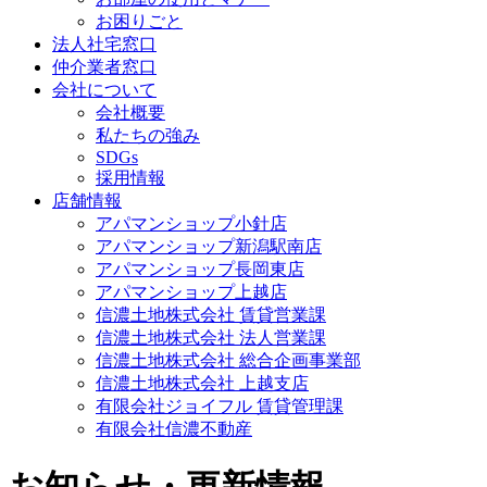
お困りごと
法人社宅窓口
仲介業者窓口
会社について
会社概要
私たちの強み
SDGs
採用情報
店舗情報
アパマンショップ小針店
アパマンショップ新潟駅南店
アパマンショップ長岡東店
アパマンショップ上越店
信濃土地株式会社 賃貸営業課
信濃土地株式会社 法人営業課
信濃土地株式会社 総合企画事業部
信濃土地株式会社 上越支店
有限会社ジョイフル 賃貸管理課
有限会社信濃不動産