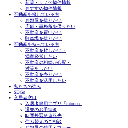
新築・リノベ物件情報
おすすめ物件情報
不動産を探している方
お部屋を借りたい
店舗・事務所を借りたい
不動産を買いたい
駐車場を借りたい
不動産を持っている方
不動産を貸したい・
満室経営したい
不動産の相続が心配・
対策をしたい
不動産を売りたい
不動産を活用したい
私たちの強み
SDGs
入居者窓口
入居者専用アプリ「totono」
退去のお手続き
時間外緊急連絡先
住み替えのご相談
お部屋の使用とマナー