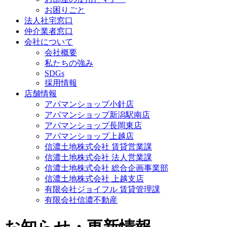
お困りごと
法人社宅窓口
仲介業者窓口
会社について
会社概要
私たちの強み
SDGs
採用情報
店舗情報
アパマンショップ小針店
アパマンショップ新潟駅南店
アパマンショップ長岡東店
アパマンショップ上越店
信濃土地株式会社 賃貸営業課
信濃土地株式会社 法人営業課
信濃土地株式会社 総合企画事業部
信濃土地株式会社 上越支店
有限会社ジョイフル 賃貸管理課
有限会社信濃不動産