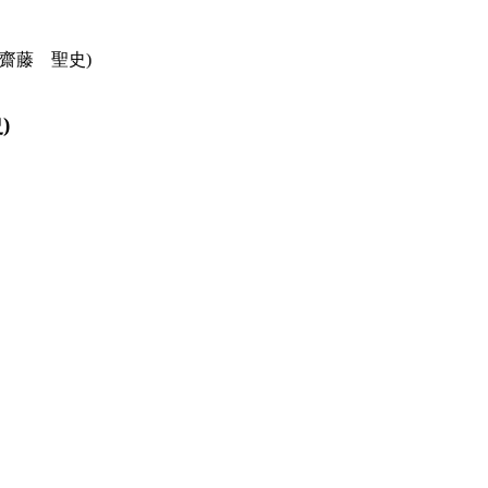
齋藤 聖史)
)