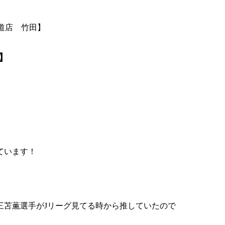
道店 竹田】
】
ています！
三苫薫選手がJリーグ見てる時から推していたので