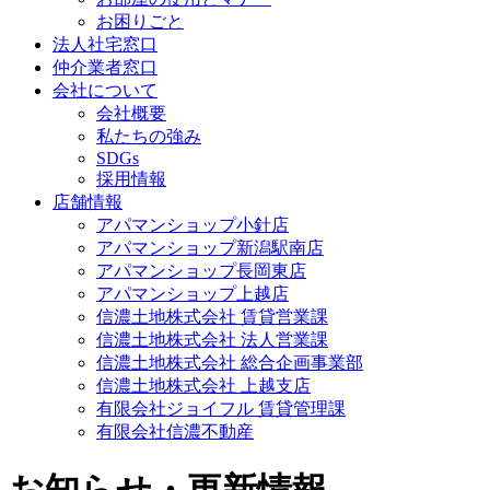
お困りごと
法人社宅窓口
仲介業者窓口
会社について
会社概要
私たちの強み
SDGs
採用情報
店舗情報
アパマンショップ小針店
アパマンショップ新潟駅南店
アパマンショップ長岡東店
アパマンショップ上越店
信濃土地株式会社 賃貸営業課
信濃土地株式会社 法人営業課
信濃土地株式会社 総合企画事業部
信濃土地株式会社 上越支店
有限会社ジョイフル 賃貸管理課
有限会社信濃不動産