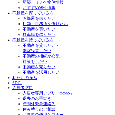
新築・リノベ物件情報
おすすめ物件情報
不動産を探している方
お部屋を借りたい
店舗・事務所を借りたい
不動産を買いたい
駐車場を借りたい
不動産を持っている方
不動産を貸したい・
満室経営したい
不動産の相続が心配・
対策をしたい
不動産を売りたい
不動産を活用したい
私たちの強み
SDGs
入居者窓口
入居者専用アプリ「totono」
退去のお手続き
時間外緊急連絡先
住み替えのご相談
お部屋の使用とマナー