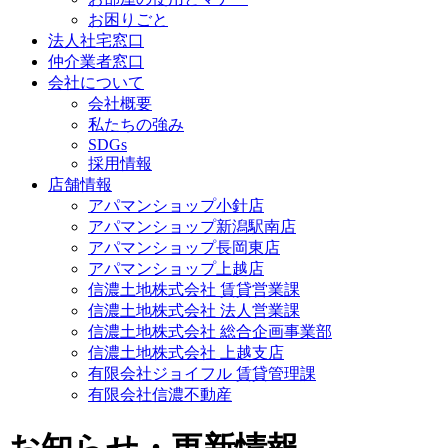
お困りごと
法人社宅窓口
仲介業者窓口
会社について
会社概要
私たちの強み
SDGs
採用情報
店舗情報
アパマンショップ小針店
アパマンショップ新潟駅南店
アパマンショップ長岡東店
アパマンショップ上越店
信濃土地株式会社 賃貸営業課
信濃土地株式会社 法人営業課
信濃土地株式会社 総合企画事業部
信濃土地株式会社 上越支店
有限会社ジョイフル 賃貸管理課
有限会社信濃不動産