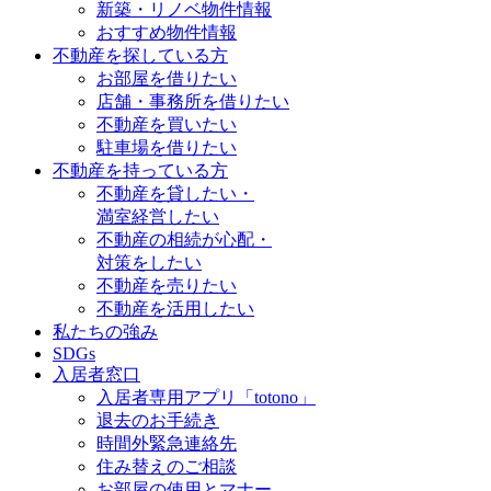
新築・リノベ物件情報
おすすめ物件情報
不動産を探している方
お部屋を借りたい
店舗・事務所を借りたい
不動産を買いたい
駐車場を借りたい
不動産を持っている方
不動産を貸したい・
満室経営したい
不動産の相続が心配・
対策をしたい
不動産を売りたい
不動産を活用したい
私たちの強み
SDGs
入居者窓口
入居者専用アプリ「totono」
退去のお手続き
時間外緊急連絡先
住み替えのご相談
お部屋の使用とマナー