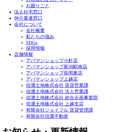
お困りごと
法人社宅窓口
仲介業者窓口
会社について
会社概要
私たちの強み
SDGs
採用情報
店舗情報
アパマンショップ小針店
アパマンショップ新潟駅南店
アパマンショップ長岡東店
アパマンショップ上越店
信濃土地株式会社 賃貸営業課
信濃土地株式会社 法人営業課
信濃土地株式会社 総合企画事業部
信濃土地株式会社 上越支店
有限会社ジョイフル 賃貸管理課
有限会社信濃不動産