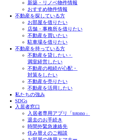
新築・リノベ物件情報
おすすめ物件情報
不動産を探している方
お部屋を借りたい
店舗・事務所を借りたい
不動産を買いたい
駐車場を借りたい
不動産を持っている方
不動産を貸したい・
満室経営したい
不動産の相続が心配・
対策をしたい
不動産を売りたい
不動産を活用したい
私たちの強み
SDGs
入居者窓口
入居者専用アプリ「totono」
退去のお手続き
時間外緊急連絡先
住み替えのご相談
お部屋の使用とマナー