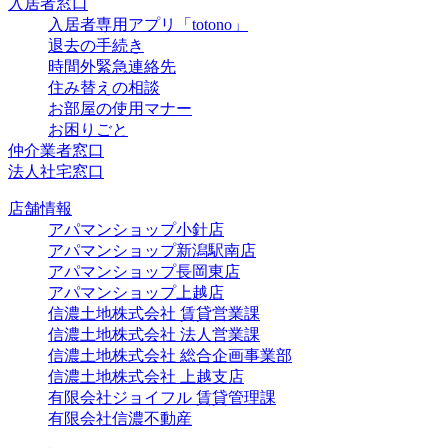
入居者窓口
入居者専用アプリ「totono」
退去の手続き
時間外緊急連絡先
住み替えの相談
お部屋の使用マナー
お困りごと
仲介業者窓口
法人社宅窓口
店舗情報
アパマンショップ小針店
アパマンショップ新潟駅南店
アパマンショップ長岡東店
アパマンショップ上越店
信濃土地株式会社 賃貸営業課
信濃土地株式会社 法人営業課
信濃土地株式会社 総合企画事業部
信濃土地株式会社 上越支店
有限会社ジョイフル 賃貸管理課
有限会社信濃不動産