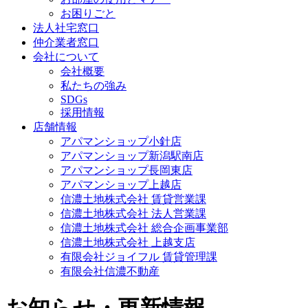
お困りごと
法人社宅窓口
仲介業者窓口
会社について
会社概要
私たちの強み
SDGs
採用情報
店舗情報
アパマンショップ小針店
アパマンショップ新潟駅南店
アパマンショップ長岡東店
アパマンショップ上越店
信濃土地株式会社 賃貸営業課
信濃土地株式会社 法人営業課
信濃土地株式会社 総合企画事業部
信濃土地株式会社 上越支店
有限会社ジョイフル 賃貸管理課
有限会社信濃不動産