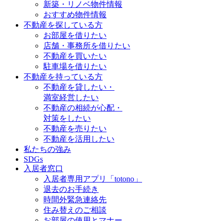
新築・リノベ物件情報
おすすめ物件情報
不動産を探している方
お部屋を借りたい
店舗・事務所を借りたい
不動産を買いたい
駐車場を借りたい
不動産を持っている方
不動産を貸したい・
満室経営したい
不動産の相続が心配・
対策をしたい
不動産を売りたい
不動産を活用したい
私たちの強み
SDGs
入居者窓口
入居者専用アプリ「totono」
退去のお手続き
時間外緊急連絡先
住み替えのご相談
お部屋の使用とマナー