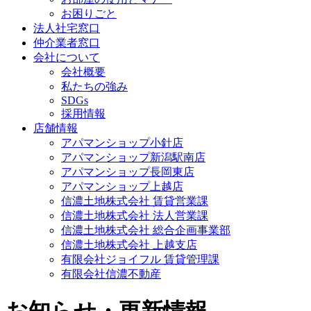
お困りごと
法人社宅窓口
仲介業者窓口
会社について
会社概要
私たちの強み
SDGs
採用情報
店舗情報
アパマンショップ小針店
アパマンショップ新潟駅南店
アパマンショップ長岡東店
アパマンショップ上越店
信濃土地株式会社 賃貸営業課
信濃土地株式会社 法人営業課
信濃土地株式会社 総合企画事業部
信濃土地株式会社 上越支店
有限会社ジョイフル 賃貸管理課
有限会社信濃不動産