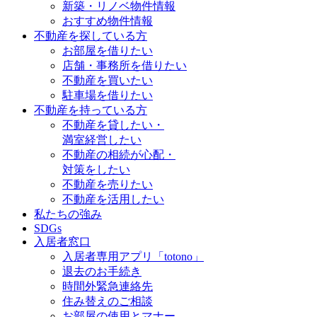
新築・リノベ物件情報
おすすめ物件情報
不動産を探している方
お部屋を借りたい
店舗・事務所を借りたい
不動産を買いたい
駐車場を借りたい
不動産を持っている方
不動産を貸したい・
満室経営したい
不動産の相続が心配・
対策をしたい
不動産を売りたい
不動産を活用したい
私たちの強み
SDGs
入居者窓口
入居者専用アプリ「totono」
退去のお手続き
時間外緊急連絡先
住み替えのご相談
お部屋の使用とマナー