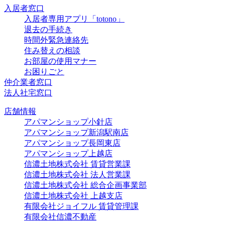
入居者窓口
入居者専用アプリ「totono」
退去の手続き
時間外緊急連絡先
住み替えの相談
お部屋の使用マナー
お困りごと
仲介業者窓口
法人社宅窓口
店舗情報
アパマンショップ小針店
アパマンショップ新潟駅南店
アパマンショップ長岡東店
アパマンショップ上越店
信濃土地株式会社 賃貸営業課
信濃土地株式会社 法人営業課
信濃土地株式会社 総合企画事業部
信濃土地株式会社 上越支店
有限会社ジョイフル 賃貸管理課
有限会社信濃不動産